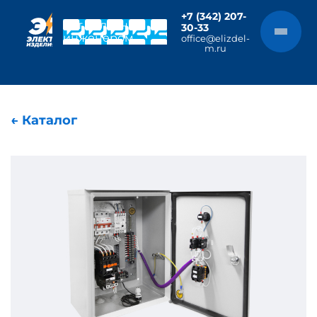
+7 (342) 207-
Чат с главным
30-33
инженером
office@elizdel-
m.ru
← Каталог