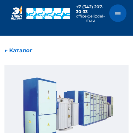
+7 (342) 207-
Чат с главным
30-33
инженером
office@elizdel-
m.ru
← Каталог